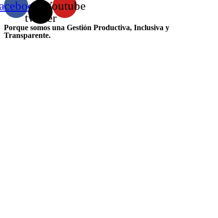
acebook
X-
Youtube
twitter
Porque somos una Gestión Productiva, Inclusiva y
Transparente.