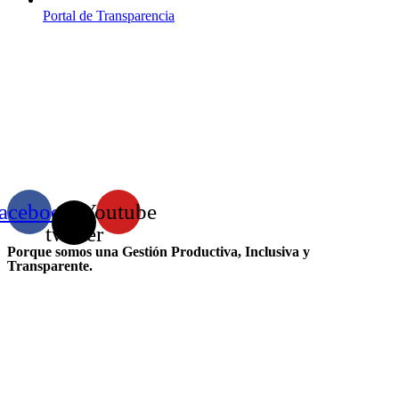
Portal de Transparencia
acebook
X-
Youtube
twitter
Porque somos una Gestión Productiva, Inclusiva y
Transparente.