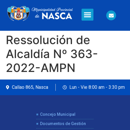
Información en Línea
Seguridad Ciudadana
Ressolución de
Alcaldía Nº 363-
2022-AMPN
Callao 865, Nasca
Lun - Vie 8:00 am - 3:30 pm
Concejo Municipal
Documentos de Gestión