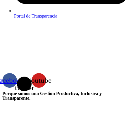
Portal de Transparencia
acebook
X-
Youtube
twitter
Porque somos una Gestión Productiva, Inclusiva y
Transparente.