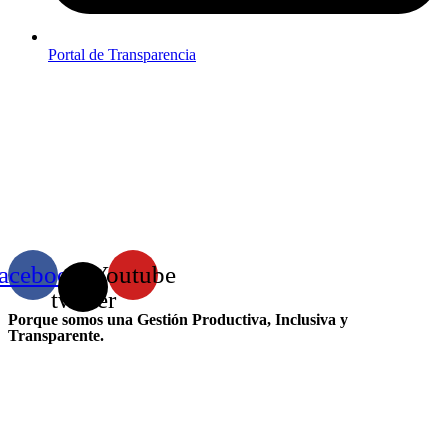
Portal de Transparencia
acebook
X-
Youtube
twitter
Porque somos una Gestión Productiva, Inclusiva y
Transparente.