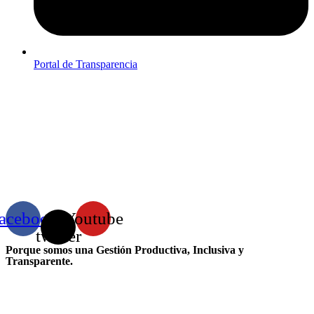
Portal de Transparencia
acebook
X-
Youtube
twitter
Porque somos una Gestión Productiva, Inclusiva y
Transparente.