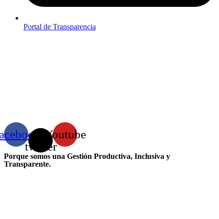
Portal de Transparencia
acebook
X-
Youtube
twitter
Porque somos una Gestión Productiva, Inclusiva y
Transparente.