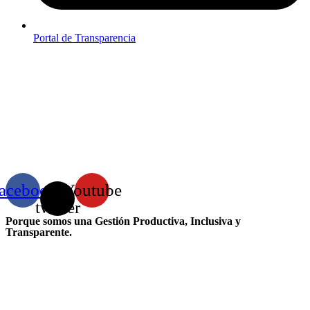
Portal de Transparencia
acebook
X-
Youtube
twitter
Porque somos una Gestión Productiva, Inclusiva y
Transparente.