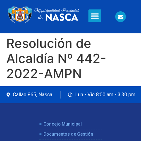
Información en Línea
Seguridad Ciudadana
Resolución de
Alcaldía Nº 442-
2022-AMPN
Callao 865, Nasca
Lun - Vie 8:00 am - 3:30 pm
Concejo Municipal
Documentos de Gestión