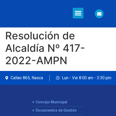
Información en Línea
Seguridad Ciudadana
Resolución de
Alcaldía Nº 417-
2022-AMPN
Callao 865, Nasca
Lun - Vie 8:00 am - 3:30 pm
Concejo Municipal
Documentos de Gestión