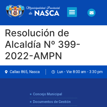
Información en Línea
Seguridad Ciudadana
Resolución de
Alcaldía Nº 399-
2022-AMPN
Callao 865, Nasca
Lun - Vie 8:00 am - 3:30 pm
Concejo Municipal
Documentos de Gestión