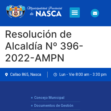
Información en Línea
Seguridad Ciudadana
Resolución de
Alcaldía Nº 396-
2022-AMPN
Callao 865, Nasca
Lun - Vie 8:00 am - 3:30 pm
Concejo Municipal
Documentos de Gestión