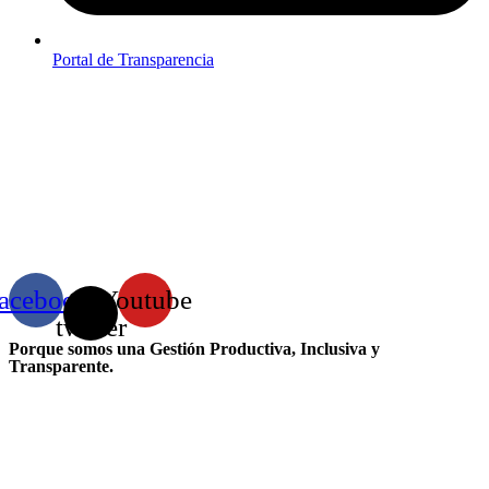
Portal de Transparencia
acebook
X-
Youtube
twitter
Porque somos una Gestión Productiva, Inclusiva y
Transparente.