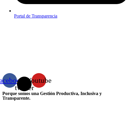
Portal de Transparencia
acebook
X-
Youtube
twitter
Porque somos una Gestión Productiva, Inclusiva y
Transparente.