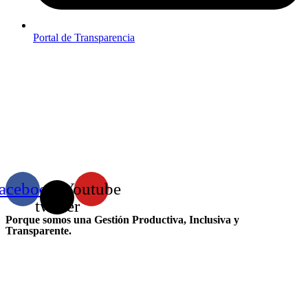
Portal de Transparencia
acebook
X-
Youtube
twitter
Porque somos una Gestión Productiva, Inclusiva y
Transparente.