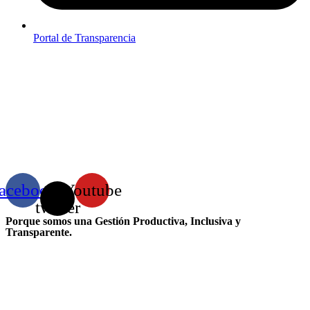
Portal de Transparencia
acebook
X-
Youtube
twitter
Porque somos una Gestión Productiva, Inclusiva y
Transparente.