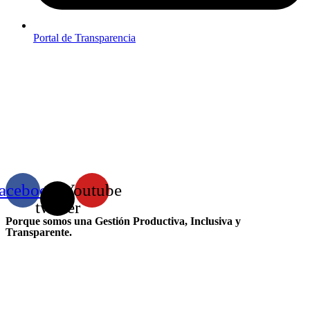
Portal de Transparencia
acebook
X-
Youtube
twitter
Porque somos una Gestión Productiva, Inclusiva y
Transparente.