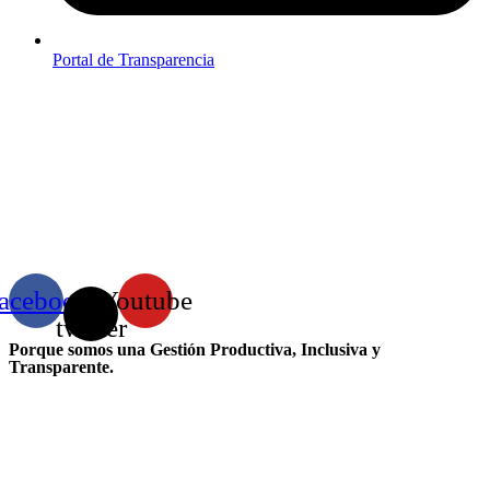
Portal de Transparencia
acebook
X-
Youtube
twitter
Porque somos una Gestión Productiva, Inclusiva y
Transparente.