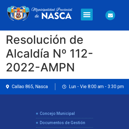
Información en Línea
Seguridad Ciudadana
Resolución de
Alcaldía Nº 112-
2022-AMPN
Callao 865, Nasca
Lun - Vie 8:00 am - 3:30 pm
Concejo Municipal
Documentos de Gestión