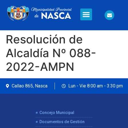
Información en Línea
Seguridad Ciudadana
Resolución de
Alcaldía Nº 088-
2022-AMPN
Callao 865, Nasca
Lun - Vie 8:00 am - 3:30 pm
Concejo Municipal
Documentos de Gestión