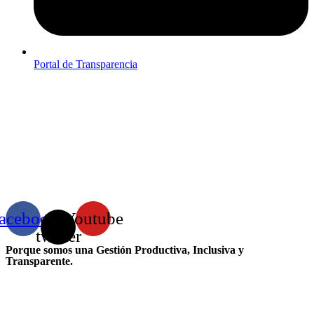
Portal de Transparencia
acebook
X-
Youtube
twitter
Porque somos una Gestión Productiva, Inclusiva y
Transparente.