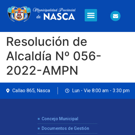
Información en Línea
Seguridad Ciudadana
Resolución de
Alcaldía Nº 056-
2022-AMPN
Callao 865, Nasca
Lun - Vie 8:00 am - 3:30 pm
Concejo Municipal
Documentos de Gestión