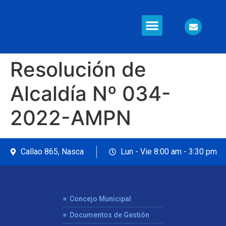
Información en Línea
Seguridad Ciudadana
Resolución de
Alcaldía Nº 034-
2022-AMPN
Callao 865, Nasca
Lun - Vie 8:00 am - 3:30 pm
Concejo Municipal
Documentos de Gestión