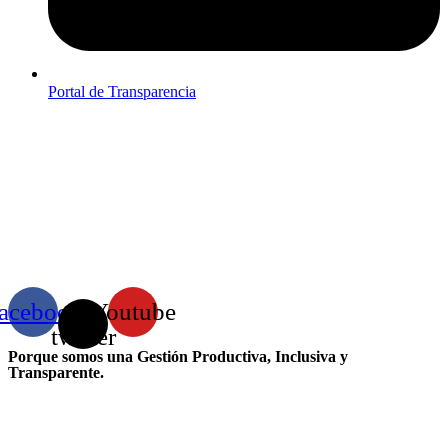
Portal de Transparencia
acebook
X-
Youtube
twitter
Porque somos una Gestión Productiva, Inclusiva y
Transparente.