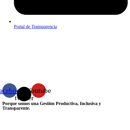
Portal de Transparencia
acebook
X-
Youtube
twitter
Porque somos una Gestión Productiva, Inclusiva y
Transparente.