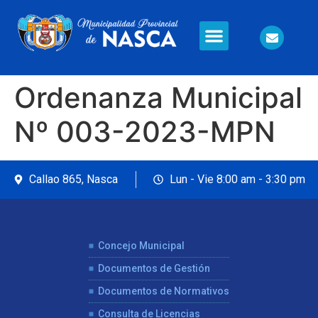
Información en Línea
Seguridad Ciudadana
Ordenanza Municipal
Nº 003-2023-MPN
Callao 865, Nasca
Lun - Vie 8:00 am - 3:30 pm
Concejo Municipal
Documentos de Gestión
Documentos de Normativos
Consulta de Licencias