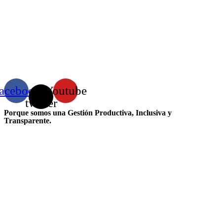
acebook
X-
Youtube
twitter
Porque somos una Gestión Productiva, Inclusiva y
Transparente.