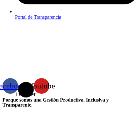
Portal de Transparencia
acebook
X-
Youtube
twitter
Porque somos una Gestión Productiva, Inclusiva y
Transparente.