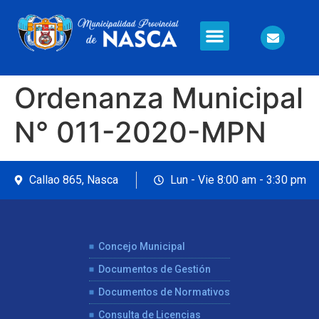
Información en Línea
Seguridad Ciudadana
Ordenanza Municipal
N° 011-2020-MPN
Callao 865, Nasca
Lun - Vie 8:00 am - 3:30 pm
Concejo Municipal
Documentos de Gestión
Documentos de Normativos
Consulta de Licencias