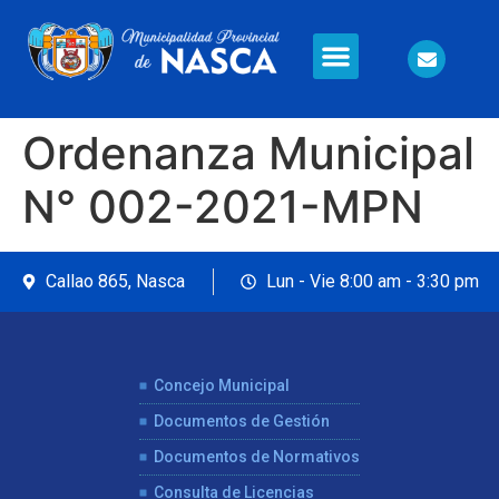
Información en Línea
Seguridad Ciudadana
Ordenanza Municipal
N° 002-2021-MPN
Callao 865, Nasca
Lun - Vie 8:00 am - 3:30 pm
Concejo Municipal
Documentos de Gestión
Documentos de Normativos
Consulta de Licencias