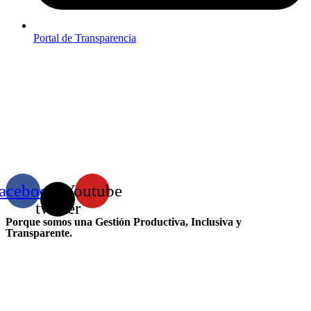
Portal de Transparencia
acebook
X-
Youtube
twitter
Porque somos una Gestión Productiva, Inclusiva y
Transparente.