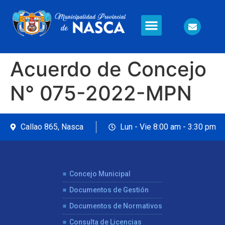
Información en Línea
Seguridad Ciudadana
Acuerdo de Concejo
N° 075-2022-MPN
Callao 865, Nasca
Lun - Vie 8:00 am - 3:30 pm
Concejo Municipal
Documentos de Gestión
Documentos de Normativos
Consulta de Licencias