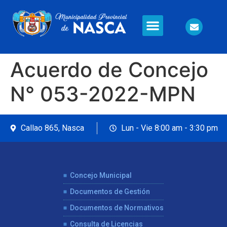
Información en Línea
Seguridad Ciudadana
Acuerdo de Concejo
N° 053-2022-MPN
Callao 865, Nasca
Lun - Vie 8:00 am - 3:30 pm
Concejo Municipal
Documentos de Gestión
Documentos de Normativos
Consulta de Licencias