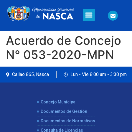
Información en Línea
Seguridad Ciudadana
Acuerdo de Concejo
N° 053-2020-MPN
Callao 865, Nasca
Lun - Vie 8:00 am - 3:30 pm
Concejo Municipal
Documentos de Gestión
Documentos de Normativos
Consulta de Licencias