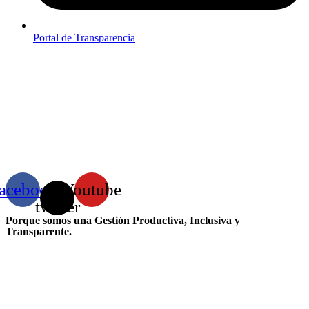
Portal de Transparencia
acebook
X-
Youtube
twitter
Porque somos una Gestión Productiva, Inclusiva y
Transparente.