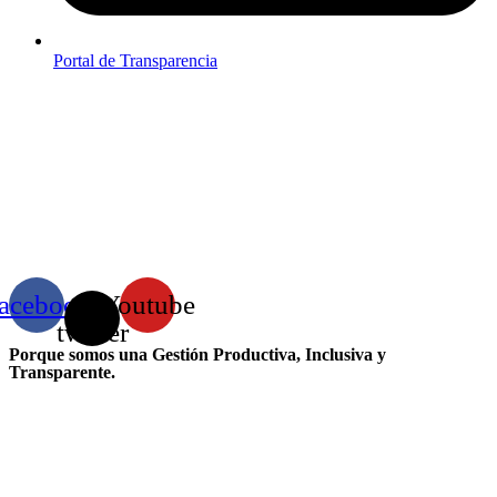
Portal de Transparencia
acebook
X-
Youtube
twitter
Porque somos una Gestión Productiva, Inclusiva y
Transparente.