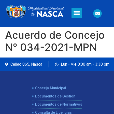
Información en Línea
Seguridad Ciudadana
Acuerdo de Concejo
N° 034-2021-MPN
Callao 865, Nasca
Lun - Vie 8:00 am - 3:30 pm
Concejo Municipal
Documentos de Gestión
Documentos de Normativos
Consulta de Licencias