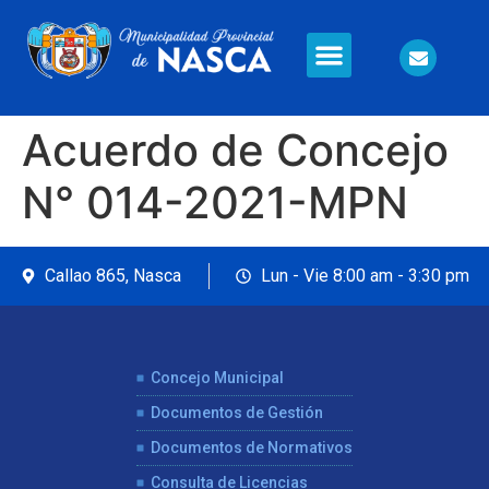
Información en Línea
Seguridad Ciudadana
Acuerdo de Concejo
N° 014-2021-MPN
Callao 865, Nasca
Lun - Vie 8:00 am - 3:30 pm
Concejo Municipal
Documentos de Gestión
Documentos de Normativos
Consulta de Licencias