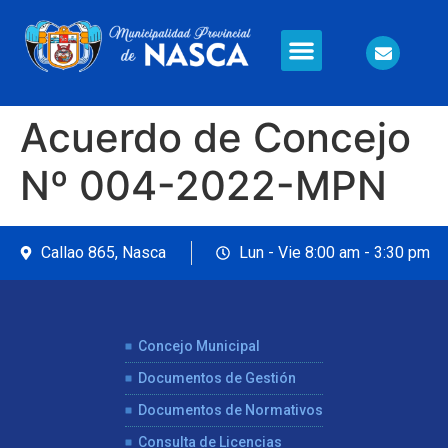
Información en Línea
Seguridad Ciudadana
Acuerdo de Concejo
Nº 004-2022-MPN
Callao 865, Nasca
Lun - Vie 8:00 am - 3:30 pm
Concejo Municipal
Documentos de Gestión
Documentos de Normativos
Consulta de Licencias