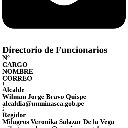
Directorio de Funcionarios
N°
CARGO
NOMBRE
CORREO
1
Alcalde
Wilman Jorge Bravo Quispe
alcaldia@muninasca.gob.pe
2
Regidor
Milagros Veronika Salazar De la Vega