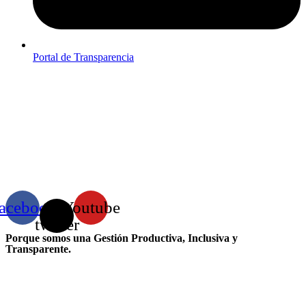
Portal de Transparencia
acebook
X-
Youtube
twitter
Porque somos una Gestión Productiva, Inclusiva y
Transparente.