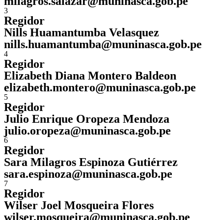
milagros.salazar@muninasca.gob.pe
3
Regidor
Nills Huamantumba Velasquez
nills.huamantumba@muninasca.gob.pe
4
Regidor
Elizabeth Diana Montero Baldeon
elizabeth.montero@muninasca.gob.pe
5
Regidor
Julio Enrique Oropeza Mendoza
julio.oropeza@muninasca.gob.pe
6
Regidor
Sara Milagros Espinoza Gutiérrez
sara.espinoza@muninasca.gob.pe
7
Regidor
Wilser Joel Mosqueira Flores
wilser.mosqueira@muninasca.gob.pe